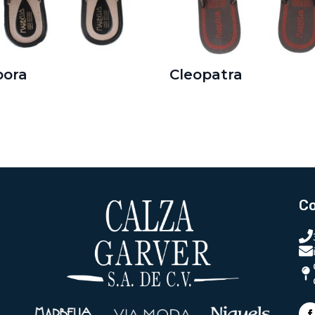
bora
Cleopatra
C