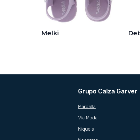
Melki
De
Grupo Calza Garver
Marbella
Vía Moda
Niquels