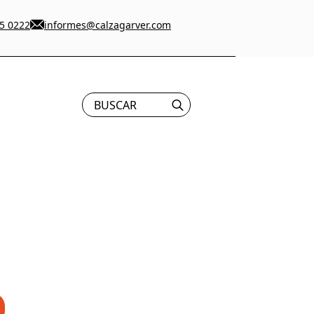
5 0222
informes@calzagarver.com
Search
for: