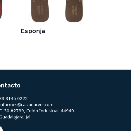
Esponja
ontacto
33 3145 0222
informes@calzagarver.com
C. 30 #2739, Colón Industrial, 44940
Guadalajara, Jal.