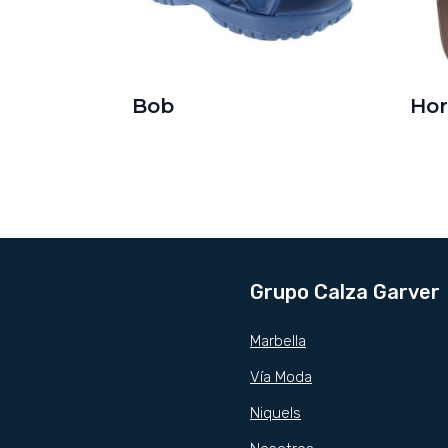
Bob
Hor
Grupo Calza Garver
Marbella
Vía Moda
Niquels