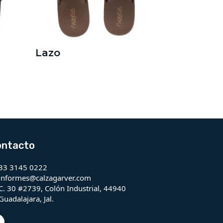
Lazo
ontacto
33 3145 0222
informes@calzagarver.com
C. 30 #2739, Colón Industrial, 44940
Guadalajara, Jal.