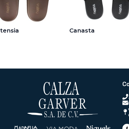
tensia
Canasta
C