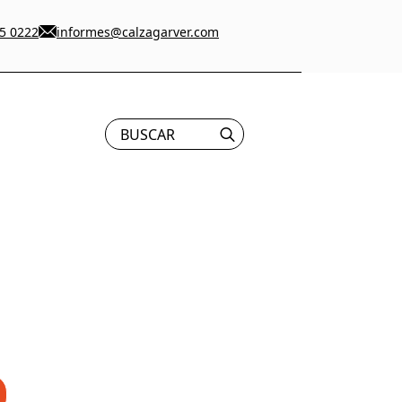
5 0222
informes@calzagarver.com
Search
for: