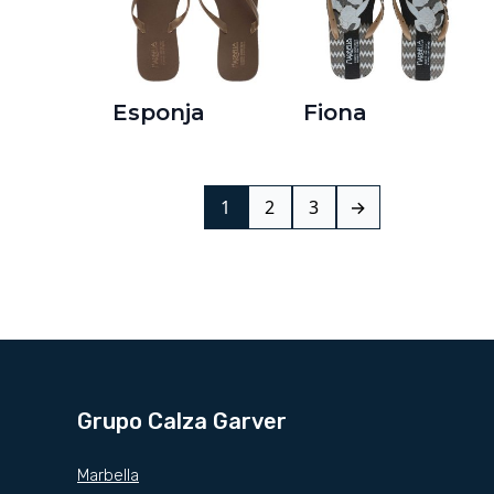
Esponja
Fiona
1
2
3
→
Grupo Calza Garver
Marbella