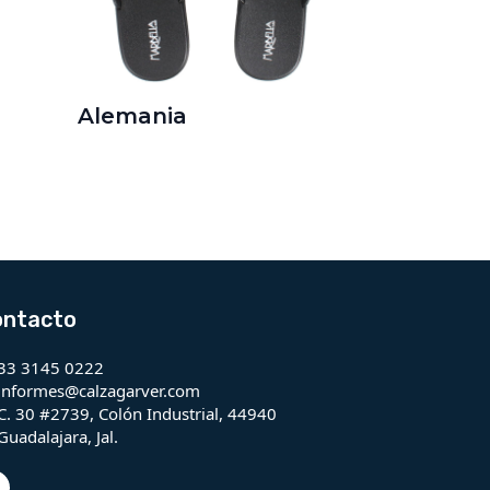
Alemania
ontacto
33 3145 0222
informes@calzagarver.com
C. 30 #2739, Colón Industrial, 44940
Guadalajara, Jal.