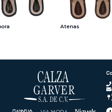
bora
Atenas
C