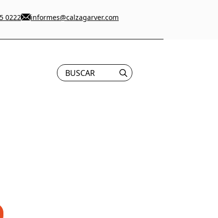
5 0222
informes@calzagarver.com
Search
for: