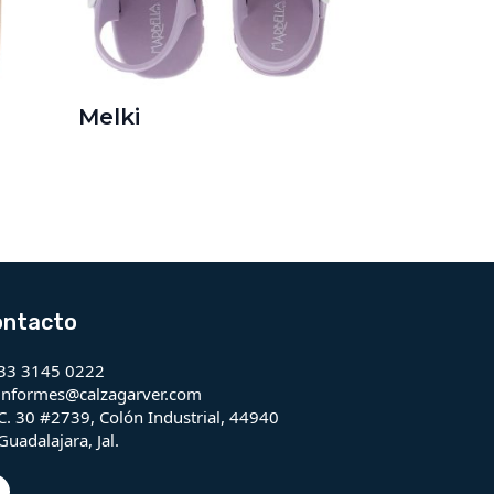
Melki
ontacto
33 3145 0222
informes@calzagarver.com
C. 30 #2739, Colón Industrial, 44940
Guadalajara, Jal.