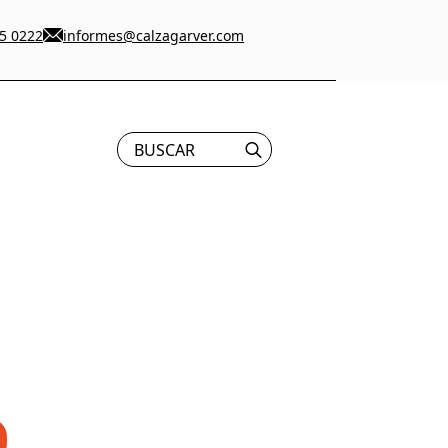
5 0222
informes@calzagarver.com
Search
for: