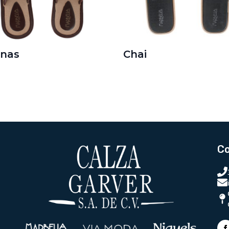
enas
Chai
C