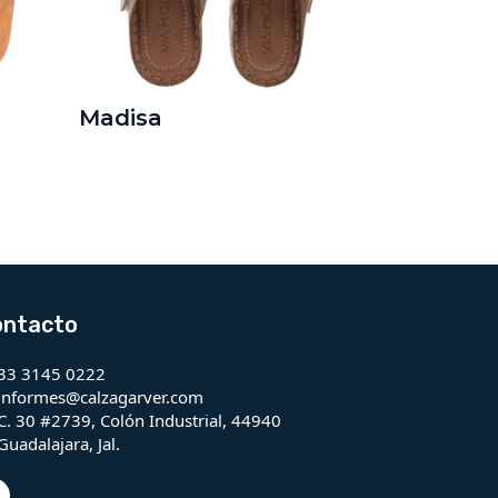
Madisa
ontacto
33 3145 0222
informes@calzagarver.com
C. 30 #2739, Colón Industrial, 44940
Guadalajara, Jal.