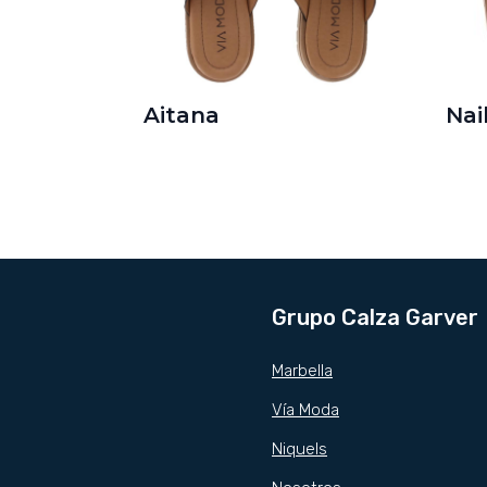
Aitana
Nai
Grupo Calza Garver
Marbella
Vía Moda
Niquels