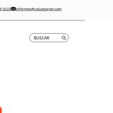
5 0222
informes@calzagarver.com
Search
for: