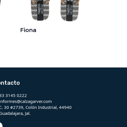
Fiona
ontacto
33 3145 0222
informes@calzagarver.com
C. 30 #2739, Colón Industrial, 44940
Guadalajara, Jal.