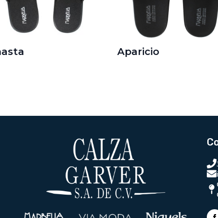
nasta
Aparicio
C