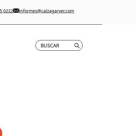
5 0222
informes@calzagarver.com
Search
for: