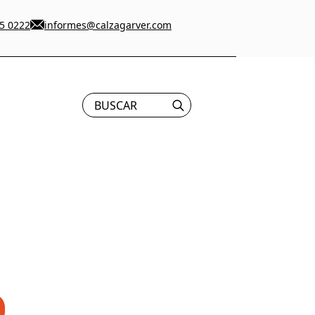
5 0222
informes@calzagarver.com
Search
for: