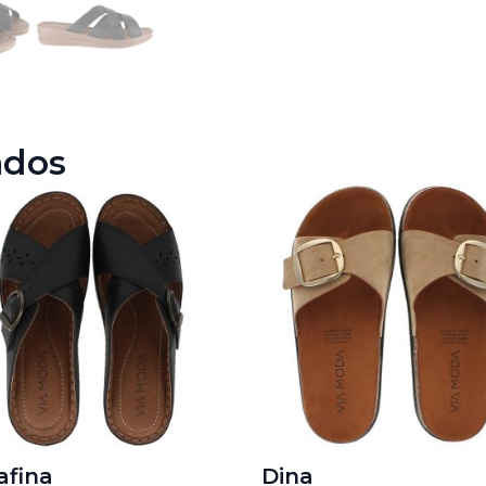
ados
afina
Dina