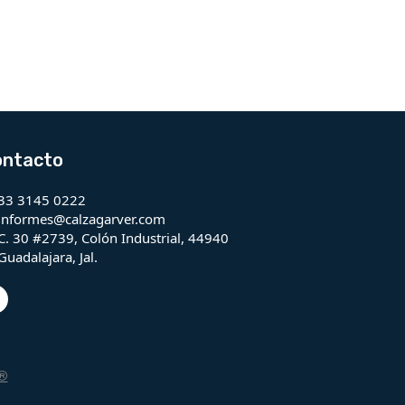
ontacto
33 3145 0222
informes@calzagarver.com
C. 30 #2739, Colón Industrial, 44940
Guadalajara, Jal.
e®