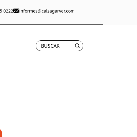
5 0222
informes@calzagarver.com
Search
for: