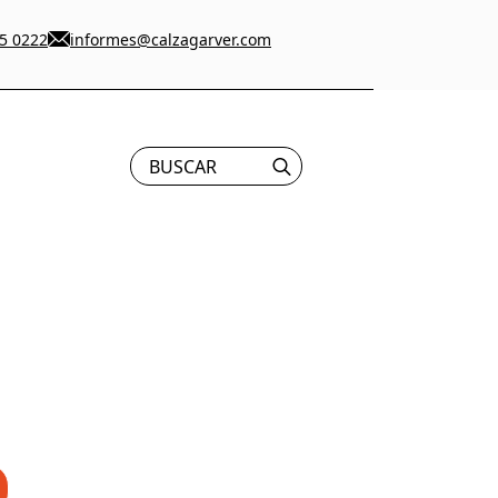
5 0222
informes@calzagarver.com
Search
for: