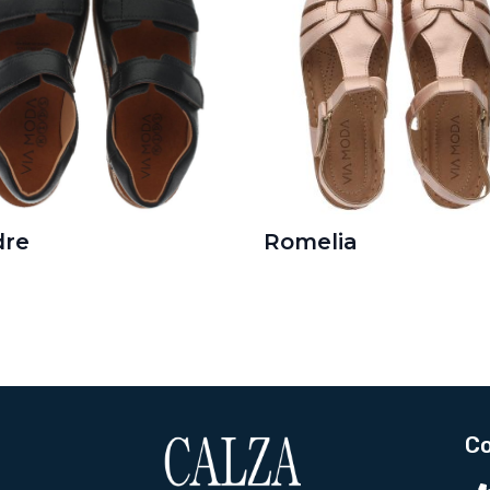
dre
Romelia
C